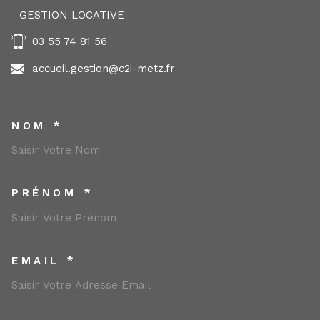
GESTION LOCATIVE
03 55 74 81 56
accueil.gestion@c2i-metz.fr
NOM *
TRAD_MELTEM_VOSCOORDONNEES
PRÉNOM *
EMAIL *