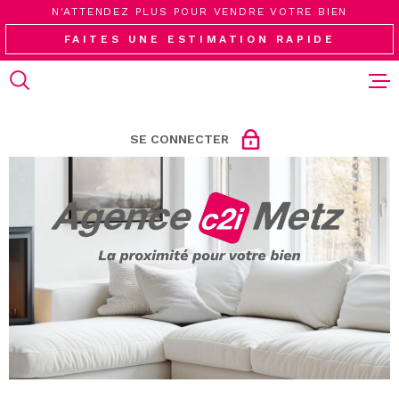
Aller
Aller
Aller
Aller
N'ATTENDEZ PLUS POUR VENDRE VOTRE BIEN
à
à
au
au
FAITES UNE ESTIMATION RAPIDE
:
la
menu
contenu
recherche
principal
ACHETER
LOUER
SE CONNECTER
VENDRE
ESPACE PROPRIÉTAIRE
ESTIMATIO
ESPACE COPROPRIÉTAIRE
L'AGENCE
ESPACE SYNDIC
CONTACT