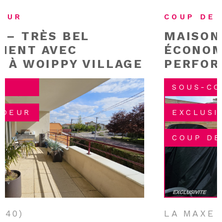
COUP DE CŒUR
MAISON 3 CHAMBRES –
ÉCONOMIQUE ET
PERFORMANTE
SOUS-COMPROMIS
EXCLUSIF
COUP DE COEUR
LA MAXE (57140)