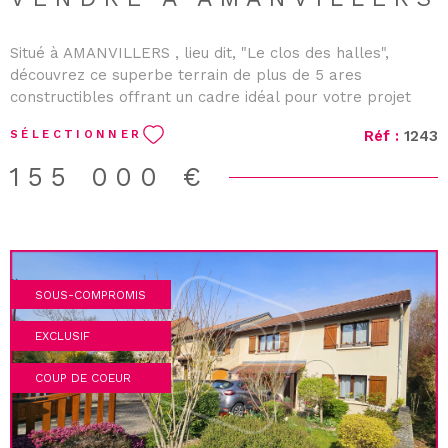
Situé à AMANVILLERS , lieu dit, "Le clos des halles",
découvrez ce superbe terrain de plus de 5 ares
constructibles offrant un cadre idéal pour votre projet
immobilier. Un emplacement privilégié , au calme, dans
Réf :
1243
SÉLECTIONNER
un environnement agréable. À saisir rapidement !
Contactez-nous pour plus d'informations.
155 000 €
SOUS-COMPROMIS
EXCLUSIF
COUP DE COEUR
VOIR LE BIEN