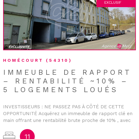
EXCLUSIF
VOIR LE BIEN
HOMÉCOURT (54310)
IMMEUBLE DE RAPPORT
– RENTABILITÉ ~10% –
5 LOGEMENTS LOUÉS
INVESTISSEURS : NE PASSEZ PAS À CÔTÉ DE CETTE
OPPORTUNITÉ Acquérez un immeuble de rapport clé en
main offrant une rentabilité brute proche de 10% , avec
des revenus locatifs immédiats et sécurisés. Composé de
5 appartements (2 T2 et 3 T3), ce bien bénéficie d'une
11