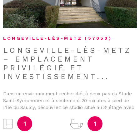
LONGEVILLE-LÈS-METZ (57050)
LONGEVILLE-LÈS-METZ
– EMPLACEMENT
PRIVILÉGIÉ ET
INVESTISSEMENT...
Dans un environnement recherché, à deux pas du Stade
Saint-Symphorien et à seulement 20 minutes à pied de
l’Île du Saulcy, découvrez ce studio situé au 3ᵉ étage avec
ascenseur d’une copropriété soignée, isolée et bien
entretenue. Vous pourrez également rejoindre facilement
1
1
le centre-ville de Metz en longeant le Plan d’Eau, un
cadre de vie particulièrement agréable. D’une surface