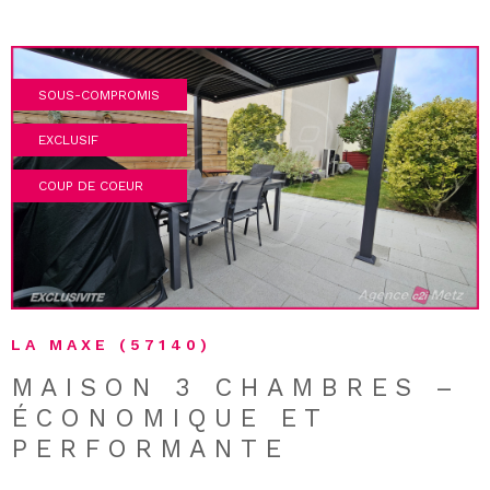
bien constitue une excellente opportunité : premier
achat, investissement locatif ou résidence principale dans
un cadre agréable.
SOUS-COMPROMIS
EXCLUSIF
COUP DE COEUR
VOIR LE BIEN
LA MAXE (57140)
MAISON 3 CHAMBRES –
ÉCONOMIQUE ET
PERFORMANTE