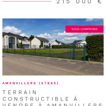
215 000 €
commerces, écoles et transports à proximité. Un
appartement alliant espace, luminosité et praticité, à
découvrir sans tarder ! Contactez-nous pour organiser
une visite.
SOUS-COMPROMIS
VOIR LE BIEN
AMANVILLERS (57865)
TERRAIN
CONSTRUCTIBLE À
VENDRE À AMANVILLERS