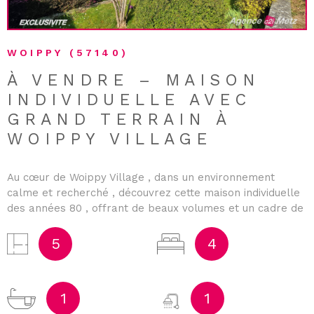
WOIPPY (57140)
À VENDRE – MAISON
INDIVIDUELLE AVEC
GRAND TERRAIN À
WOIPPY VILLAGE
Au cœur de Woippy Village , dans un environnement
calme et recherché , découvrez cette maison individuelle
des années 80 , offrant de beaux volumes et un cadre de
vie idéal pour une famille. Au rez-de-chaussée , vous
trouverez une entrée , deux chambres , une salle d'eau,
5
4
un WC indépendant , ainsi qu’un cellier avec coin
buanderie . Un garage d’environ 28 m² complète ce
niveau, offrant un bel espace de stationnement et de
1
1
rangement. À l’étage, laissez-vous séduire par une