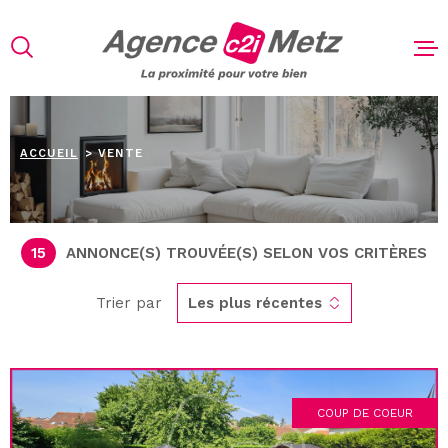
Aller
Aller
Aller
Aller
à
à
au
au
:
la
menu
contenu
recherche
principal
ACHETER
LOUER
ACCUEIL
VENTE
VENDRE
ESTIMATIO
15
ANNONCE(S) TROUVÉE(S) SELON VOS CRITÈRES
L'AGENCE
Trier par
Les plus récentes
CONTACT
COUP DE COEUR