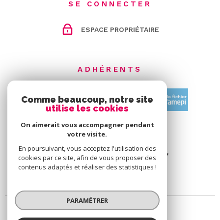
SE CONNECTER
ESPACE PROPRIÉTAIRE
JE RENSEIGNE LES
INFORMATIONS DE MON BIEN
JE SÉLECTIONNE LE TYPE DE
BIEN
ADHÉRENTS
TYPE DE BIEN *
Sélectionnez Le Type De Bien
Comme beaucoup, notre site
utilise les cookies
Appartement
Maison
ADRESSE DU BIEN *
On aimerait vous accompagner pendant
votre visite.
En poursuivant, vous acceptez l'utilisation des
cookies par ce site, afin de vous proposer des
SUIVANT
contenus adaptés et réaliser des statistiques !
DATE DE DISPONIBILITÉ *
PARAMÉTRER
* Champs obligatoires