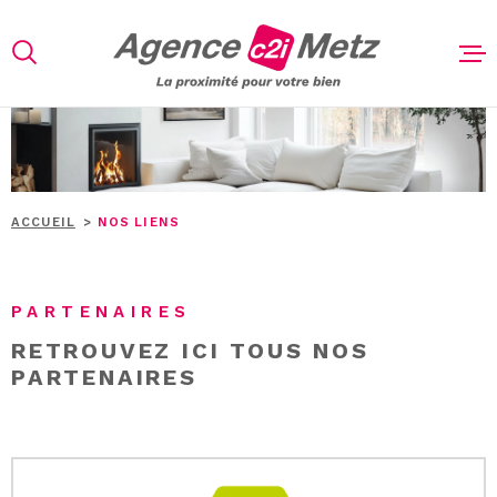
Aller
Aller
Aller
Aller
à
à
au
au
:
la
menu
contenu
recherche
principal
ACHETER
LOUER
VENDRE
ACCUEIL
NOS LIENS
ESTIMATIO
L'AGENCE
PARTENAIRES
RETROUVEZ ICI TOUS NOS
CONTACT
PARTENAIRES